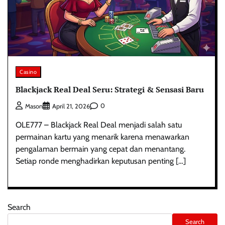
Casino
Blackjack Real Deal Seru: Strategi & Sensasi Baru
0
Mason
April 21, 2026
OLE777 – Blackjack Real Deal menjadi salah satu
permainan kartu yang menarik karena menawarkan
pengalaman bermain yang cepat dan menantang.
Setiap ronde menghadirkan keputusan penting […]
Search
Search