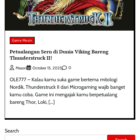
Game Mesin
Petualangan Seru di Dunia Viking Bareng
Thunderstruck II!
0
Mason
October 15, 2025
OLE777 – Kalau kamu suka game bertema mitologi
Nordik, Thunderstruck II dari Microgaming wajib banget
kamu coba. Game ini mengajak kamu berpetualang
bareng Thor, Loki, […]
Search
Search