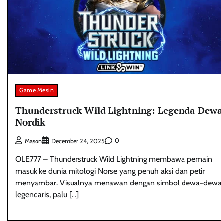
Game Mesin
Thunderstruck Wild Lightning: Legenda Dew
Nordik
0
Mason
December 24, 2025
OLE777 – Thunderstruck Wild Lightning membawa pemain
masuk ke dunia mitologi Norse yang penuh aksi dan petir
menyambar. Visualnya menawan dengan simbol dewa-dew
legendaris, palu […]