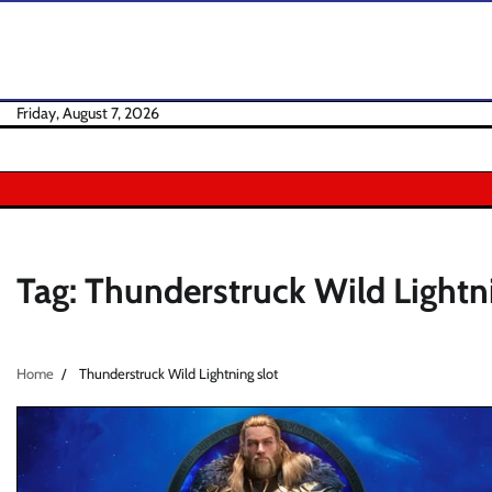
Skip
Friday, August 7, 2026
to
content
Tag:
Thunderstruck Wild Lightni
Home
Thunderstruck Wild Lightning slot