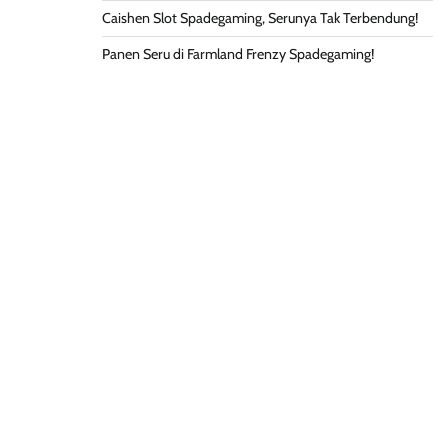
Caishen Slot Spadegaming, Serunya Tak Terbendung!
Panen Seru di Farmland Frenzy Spadegaming!