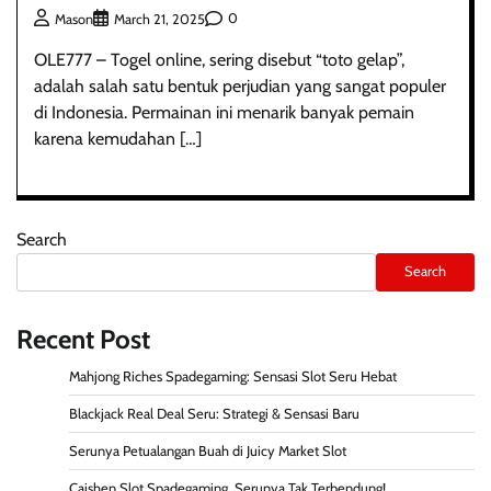
0
Mason
March 21, 2025
OLE777 – Togel online, sering disebut “toto gelap”,
adalah salah satu bentuk perjudian yang sangat populer
di Indonesia. Permainan ini menarik banyak pemain
karena kemudahan […]
Search
Search
Recent Post
Mahjong Riches Spadegaming: Sensasi Slot Seru Hebat
Blackjack Real Deal Seru: Strategi & Sensasi Baru
Serunya Petualangan Buah di Juicy Market Slot
Caishen Slot Spadegaming, Serunya Tak Terbendung!