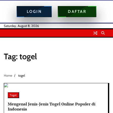
LOGIN
DAFTAR
Skip
Saturday, August 8, 2026
to
content
Tag:
togel
Home
togel
Togel
Mengenal Jenis-Jenis Togel Online Populer di
Indonesia