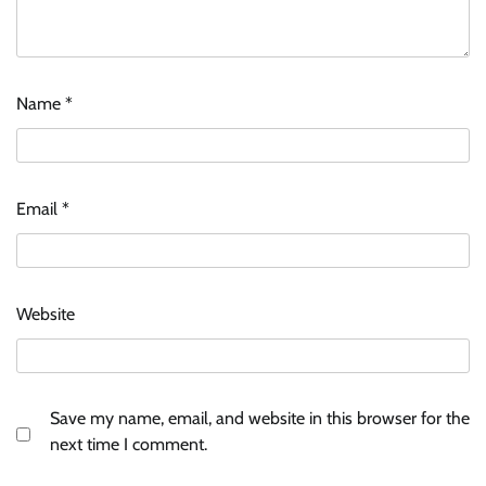
Name
*
Email
*
Website
Save my name, email, and website in this browser for the
next time I comment.