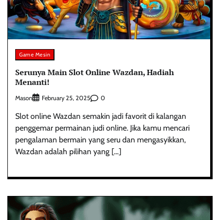
Game Mesin
Serunya Main Slot Online Wazdan, Hadiah
Menanti!
Mason
0
February 25, 2025
Slot online Wazdan semakin jadi favorit di kalangan
penggemar permainan judi online. Jika kamu mencari
pengalaman bermain yang seru dan mengasyikkan,
Wazdan adalah pilihan yang […]