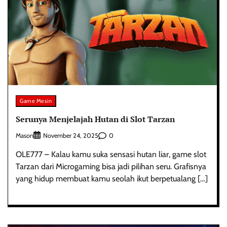
Game Mesin
Serunya Menjelajah Hutan di Slot Tarzan
Mason
0
November 24, 2025
OLE777 – Kalau kamu suka sensasi hutan liar, game slot
Tarzan dari Microgaming bisa jadi pilihan seru. Grafisnya
yang hidup membuat kamu seolah ikut berpetualang […]