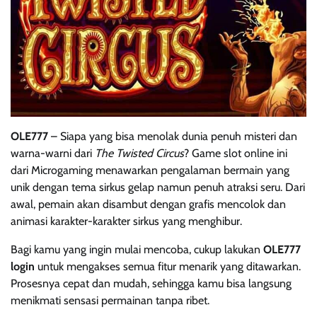
OLE777
– Siapa yang bisa menolak dunia penuh misteri dan
warna-warni dari
The Twisted Circus
? Game slot online ini
dari Microgaming menawarkan pengalaman bermain yang
unik dengan tema sirkus gelap namun penuh atraksi seru. Dari
awal, pemain akan disambut dengan grafis mencolok dan
animasi karakter-karakter sirkus yang menghibur.
Bagi kamu yang ingin mulai mencoba, cukup lakukan
OLE777
login
untuk mengakses semua fitur menarik yang ditawarkan.
Prosesnya cepat dan mudah, sehingga kamu bisa langsung
menikmati sensasi permainan tanpa ribet.