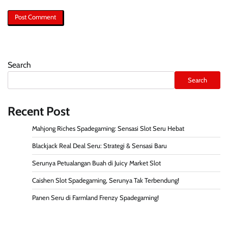
Search
Search
Recent Post
Mahjong Riches Spadegaming: Sensasi Slot Seru Hebat
Blackjack Real Deal Seru: Strategi & Sensasi Baru
Serunya Petualangan Buah di Juicy Market Slot
Caishen Slot Spadegaming, Serunya Tak Terbendung!
Panen Seru di Farmland Frenzy Spadegaming!