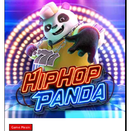
Game Mesin