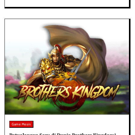
Game Mesin
Petualangan Seru di Dunia Brothers Kingdom!