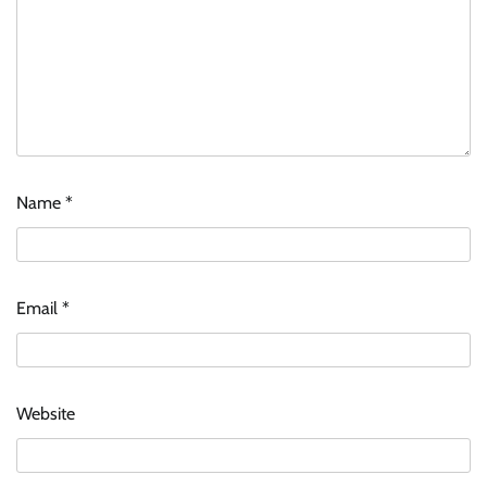
Name
*
Email
*
Website