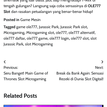
sinematik yang luar biasa. Jadi, siap menghadapi T-Rex di
tengah gulungan? Langsung saja coba sensasinya di
OLE777
Slot
dan rasakan petualangan yang benar-benar hidup!
Posted in
Game Mesin
Tagged
game ole777
,
Jurassic Park
,
Jurassic Park slot
,
Microgaming
,
Microgaming slot
,
ole777
,
ole777 alternatif
,
ole777 daftar
,
ole777 game
,
ole777 login
,
ole777 slot
,
slot
Jurassic Park
,
slot Microgaming
Post
Previous:
Next:
navigation
Seru Banget! Main Game of
Break da Bank Again: Sensasi
Thrones Slot Microgaming
Rezeki di Dunia Slot Digital!
Related Posts