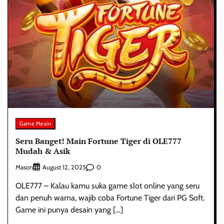
Game Mesin
Seru Banget! Main Fortune Tiger di OLE777
Mudah & Asik
Mason
0
August 12, 2025
OLE777 – Kalau kamu suka game slot online yang seru
dan penuh warna, wajib coba Fortune Tiger dari PG Soft.
Game ini punya desain yang […]