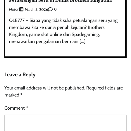
Mason
0
March 5, 2026
OLE777 – Siapa yang tidak suka petualangan seru yang
membawa kita ke dunia penuh kejutan? Brothers
Kingdom, game slot online dari Spadegaming,
menawarkan pengalaman bermain […]
Leave a Reply
Your email address will not be published.
Required fields are
marked
*
Comment
*